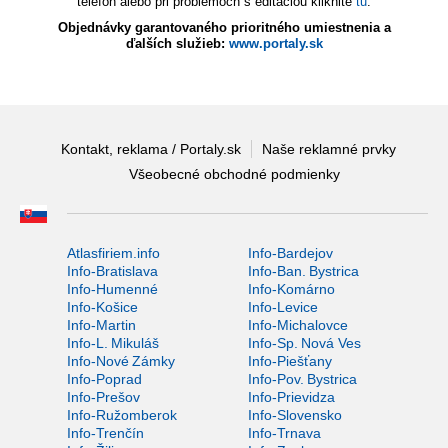
telefón alebo pri problémoch s editáciou kliknite
tu
.
Objednávky garantovaného prioritného umiestnenia a
ďalších služieb:
www.portaly.sk
Kontakt, reklama / Portaly.sk
Naše reklamné prvky
Všeobecné obchodné podmienky
Atlasfiriem.info
Info-Bardejov
Info-Bratislava
Info-Ban. Bystrica
Info-Humenné
Info-Komárno
Info-Košice
Info-Levice
Info-Martin
Info-Michalovce
Info-L. Mikuláš
Info-Sp. Nová Ves
Info-Nové Zámky
Info-Piešťany
Info-Poprad
Info-Pov. Bystrica
Info-Prešov
Info-Prievidza
Info-Ružomberok
Info-Slovensko
Info-Trenčín
Info-Trnava