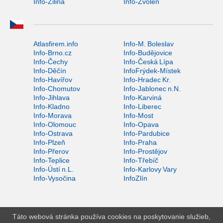
Info-Žilina
Info-Zvolen
Atlasfirem.info
Info-M. Boleslav
Info-Brno.cz
Info-Budějovice
Info-Čechy
Info-Česká Lípa
Info-Děčín
InfoFrýdek-Místek
Info-Havířov
Info-Hradec Kr.
Info-Chomutov
Info-Jablonec n.N.
Info-Jihlava
Info-Karviná
Info-Kladno
Info-Liberec
Info-Morava
Info-Most
Info-Olomouc
Info-Opava
Info-Ostrava
Info-Pardubice
Info-Plzeň
Info-Praha
Info-Přerov
Info-Prostějov
Info-Teplice
Info-Třebíč
Info-Ústí n.L.
Info-Karlovy Vary
Info-Vysočina
InfoZlín
Táto webová stránka používa cookies na poskytovanie služieb,