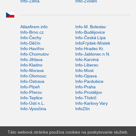
Info-Žilina
Info-Zvolen
Atlasfirem.info
Info-M. Boleslav
Info-Brno.cz
Info-Budějovice
Info-Čechy
Info-Česká Lípa
Info-Děčín
InfoFrýdek-Místek
Info-Havířov
Info-Hradec Kr.
Info-Chomutov
Info-Jablonec n.N.
Info-Jihlava
Info-Karviná
Info-Kladno
Info-Liberec
Info-Morava
Info-Most
Info-Olomouc
Info-Opava
Info-Ostrava
Info-Pardubice
Info-Plzeň
Info-Praha
Info-Přerov
Info-Prostějov
Info-Teplice
Info-Třebíč
Info-Ústí n.L.
Info-Karlovy Vary
Info-Vysočina
InfoZlín
Táto webová stránka používa cookies na poskytovanie služieb,