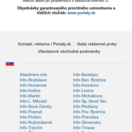
telefón alebo pri problémoch s editáciou kliknite
tu
.
Objednávky garantovaného prioritného umiestnenia a
ďalších služieb:
www.portaly.sk
Kontakt, reklama / Portaly.sk
Naše reklamné prvky
Všeobecné obchodné podmienky
Atlasfiriem.info
Info-Bardejov
Info-Bratislava
Info-Ban. Bystrica
Info-Humenné
Info-Komárno
Info-Košice
Info-Levice
Info-Martin
Info-Michalovce
Info-L. Mikuláš
Info-Sp. Nová Ves
Info-Nové Zámky
Info-Piešťany
Info-Poprad
Info-Pov. Bystrica
Info-Prešov
Info-Prievidza
Info-Ružomberok
Info-Slovensko
Info-Trenčín
Info-Trnava