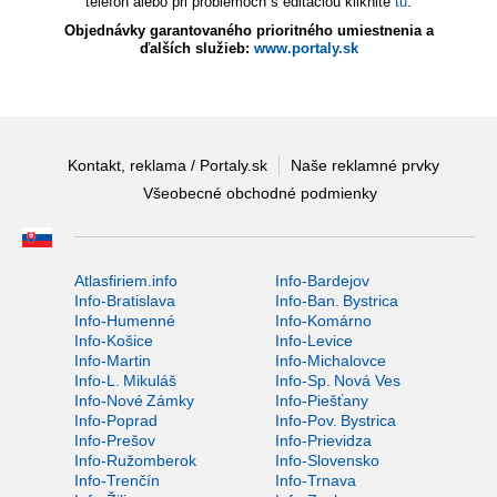
telefón alebo pri problémoch s editáciou kliknite
tu
.
Objednávky garantovaného prioritného umiestnenia a
ďalších služieb:
www.portaly.sk
Kontakt, reklama / Portaly.sk
Naše reklamné prvky
Všeobecné obchodné podmienky
Atlasfiriem.info
Info-Bardejov
Info-Bratislava
Info-Ban. Bystrica
Info-Humenné
Info-Komárno
Info-Košice
Info-Levice
Info-Martin
Info-Michalovce
Info-L. Mikuláš
Info-Sp. Nová Ves
Info-Nové Zámky
Info-Piešťany
Info-Poprad
Info-Pov. Bystrica
Info-Prešov
Info-Prievidza
Info-Ružomberok
Info-Slovensko
Info-Trenčín
Info-Trnava