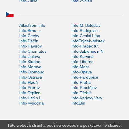
Info-Žilina
Info-Zvolen
Atlasfirem.info
Info-M. Boleslav
Info-Brno.cz
Info-Budějovice
Info-Čechy
Info-Česká Lípa
Info-Děčín
InfoFrýdek-Místek
Info-Havířov
Info-Hradec Kr.
Info-Chomutov
Info-Jablonec n.N.
Info-Jihlava
Info-Karviná
Info-Kladno
Info-Liberec
Info-Morava
Info-Most
Info-Olomouc
Info-Opava
Info-Ostrava
Info-Pardubice
Info-Plzeň
Info-Praha
Info-Přerov
Info-Prostějov
Info-Teplice
Info-Třebíč
Info-Ústí n.L.
Info-Karlovy Vary
Info-Vysočina
InfoZlín
Táto webová stránka používa cookies na poskytovanie služieb,