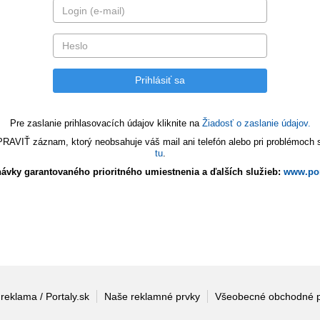
Pre zaslanie prihlasovacích údajov kliknite na
Žiadosť o zaslanie údajov.
VIŤ záznam, ktorý neobsahuje váš mail ani telefón alebo pri problémoch s 
tu
.
ávky garantovaného prioritného umiestnenia a ďalších služieb:
www.por
 reklama / Portaly.sk
Naše reklamné prvky
Všeobecné obchodné 