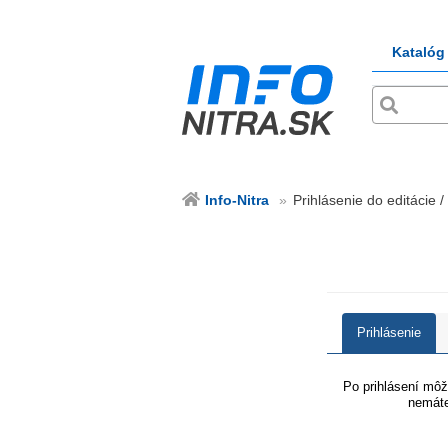
Katalóg
Info-Nitra
Prihlásenie do editácie / 
Prihlásenie
Po prihlásení môže
nemáte