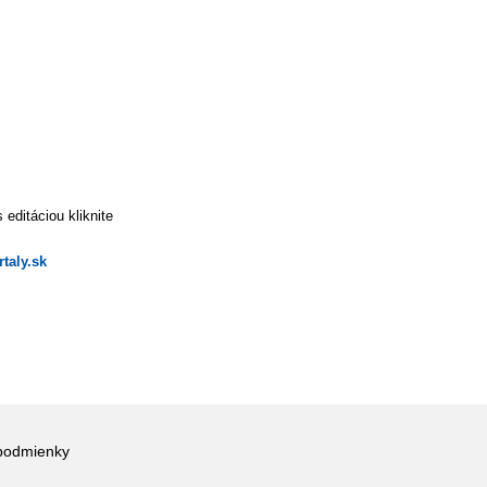
editáciou kliknite
taly.sk
podmienky