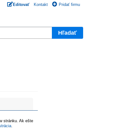
Editovať
Kontakt
Pridať firmu
Hľadať
ww stránku. Ak ešte
strácia
.