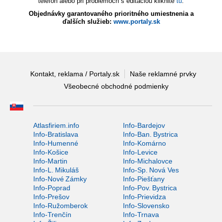
telefón alebo pri problémoch s editáciou kliknite
tu
.
Objednávky garantovaného prioritného umiestnenia a
ďalších služieb:
www.portaly.sk
Kontakt, reklama / Portaly.sk
Naše reklamné prvky
Všeobecné obchodné podmienky
Atlasfiriem.info
Info-Bardejov
Info-Bratislava
Info-Ban. Bystrica
Info-Humenné
Info-Komárno
Info-Košice
Info-Levice
Info-Martin
Info-Michalovce
Info-L. Mikuláš
Info-Sp. Nová Ves
Info-Nové Zámky
Info-Piešťany
Info-Poprad
Info-Pov. Bystrica
Info-Prešov
Info-Prievidza
Info-Ružomberok
Info-Slovensko
Info-Trenčín
Info-Trnava