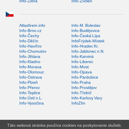
Info-Žilina
Info-Zvolen
Atlasfirem.info
Info-M. Boleslav
Info-Brno.cz
Info-Budějovice
Info-Čechy
Info-Česká Lípa
Info-Děčín
InfoFrýdek-Místek
Info-Havířov
Info-Hradec Kr.
Info-Chomutov
Info-Jablonec n.N.
Info-Jihlava
Info-Karviná
Info-Kladno
Info-Liberec
Info-Morava
Info-Most
Info-Olomouc
Info-Opava
Info-Ostrava
Info-Pardubice
Info-Plzeň
Info-Praha
Info-Přerov
Info-Prostějov
Info-Teplice
Info-Třebíč
Info-Ústí n.L.
Info-Karlovy Vary
Info-Vysočina
InfoZlín
Táto webová stránka používa cookies na poskytovanie služieb,