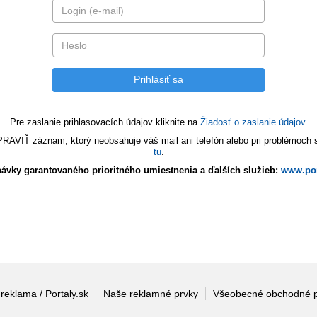
Pre zaslanie prihlasovacích údajov kliknite na
Žiadosť o zaslanie údajov.
VIŤ záznam, ktorý neobsahuje váš mail ani telefón alebo pri problémoch s 
tu
.
ávky garantovaného prioritného umiestnenia a ďalších služieb:
www.por
 reklama / Portaly.sk
Naše reklamné prvky
Všeobecné obchodné 