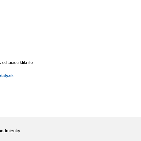
editáciou kliknite
taly.sk
podmienky