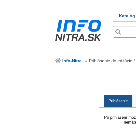
Katalóg
Info-Nitra
Prihlásenie do editácie / 
Prihlásenie
Po prihlásení môže
nemáte