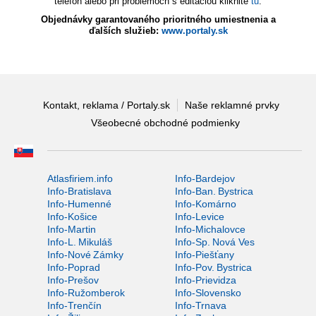
telefón alebo pri problémoch s editáciou kliknite
tu
.
Objednávky garantovaného prioritného umiestnenia a
ďalších služieb:
www.portaly.sk
Kontakt, reklama / Portaly.sk
Naše reklamné prvky
Všeobecné obchodné podmienky
Atlasfiriem.info
Info-Bardejov
Info-Bratislava
Info-Ban. Bystrica
Info-Humenné
Info-Komárno
Info-Košice
Info-Levice
Info-Martin
Info-Michalovce
Info-L. Mikuláš
Info-Sp. Nová Ves
Info-Nové Zámky
Info-Piešťany
Info-Poprad
Info-Pov. Bystrica
Info-Prešov
Info-Prievidza
Info-Ružomberok
Info-Slovensko
Info-Trenčín
Info-Trnava