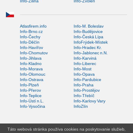
Info-Žilina
Info-Zvolen
Atlasfirem.info
Info-M. Boleslav
Info-Brno.cz
Info-Budějovice
Info-Čechy
Info-Česká Lípa
Info-Děčín
InfoFrýdek-Místek
Info-Havířov
Info-Hradec Kr.
Info-Chomutov
Info-Jablonec n.N.
Info-Jihlava
Info-Karviná
Info-Kladno
Info-Liberec
Info-Morava
Info-Most
Info-Olomouc
Info-Opava
Info-Ostrava
Info-Pardubice
Info-Plzeň
Info-Praha
Info-Přerov
Info-Prostějov
Info-Teplice
Info-Třebíč
Info-Ústí n.L.
Info-Karlovy Vary
Info-Vysočina
InfoZlín
Táto webová stránka používa cookies na poskytovanie služieb,