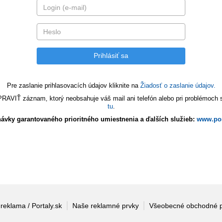
Pre zaslanie prihlasovacích údajov kliknite na
Žiadosť o zaslanie údajov.
VIŤ záznam, ktorý neobsahuje váš mail ani telefón alebo pri problémoch s 
tu
.
ávky garantovaného prioritného umiestnenia a ďalších služieb:
www.por
 reklama / Portaly.sk
Naše reklamné prvky
Všeobecné obchodné 