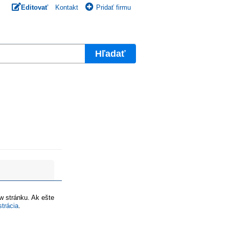
Editovať
Kontakt
Pridať firmu
Hľadať
ww stránku. Ak ešte
strácia
.