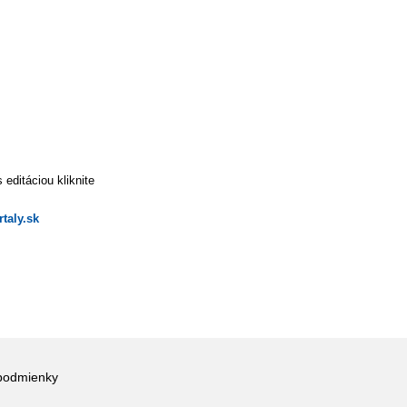
editáciou kliknite
taly.sk
podmienky