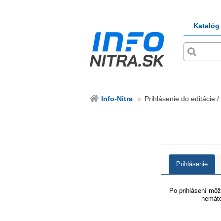
Katalóg
Info-Nitra
Prihlásenie do editácie / 
Prihlásenie
Po prihlásení môže
nemáte