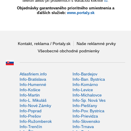
telefón alebo pri problémoch s editáciou kliknite
tu
.
Objednávky garantovaného prioritného umiestnenia a
ďalších služieb:
www.portaly.sk
Kontakt, reklama / Portaly.sk
Naše reklamné prvky
Všeobecné obchodné podmienky
Atlasfiriem.info
Info-Bardejov
Info-Bratislava
Info-Ban. Bystrica
Info-Humenné
Info-Komárno
Info-Košice
Info-Levice
Info-Martin
Info-Michalovce
Info-L. Mikuláš
Info-Sp. Nová Ves
Info-Nové Zámky
Info-Piešťany
Info-Poprad
Info-Pov. Bystrica
Info-Prešov
Info-Prievidza
Info-Ružomberok
Info-Slovensko
Info-Trenčín
Info-Trnava