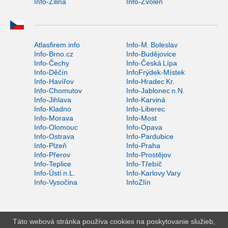
Info-Žilina
Info-Zvolen
Atlasfirem.info
Info-M. Boleslav
Info-Brno.cz
Info-Budějovice
Info-Čechy
Info-Česká Lípa
Info-Děčín
InfoFrýdek-Místek
Info-Havířov
Info-Hradec Kr.
Info-Chomutov
Info-Jablonec n.N.
Info-Jihlava
Info-Karviná
Info-Kladno
Info-Liberec
Info-Morava
Info-Most
Info-Olomouc
Info-Opava
Info-Ostrava
Info-Pardubice
Info-Plzeň
Info-Praha
Info-Přerov
Info-Prostějov
Info-Teplice
Info-Třebíč
Info-Ústí n.L.
Info-Karlovy Vary
Info-Vysočina
InfoZlín
Táto webová stránka používa cookies na poskytovanie služieb,