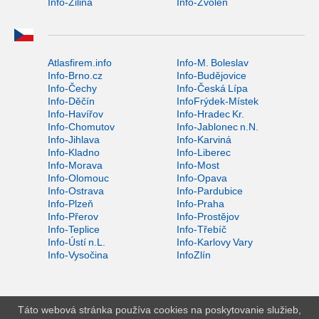
Info-Žilina
Info-Zvolen
Atlasfirem.info
Info-M. Boleslav
Info-Brno.cz
Info-Budějovice
Info-Čechy
Info-Česká Lípa
Info-Děčín
InfoFrýdek-Místek
Info-Havířov
Info-Hradec Kr.
Info-Chomutov
Info-Jablonec n.N.
Info-Jihlava
Info-Karviná
Info-Kladno
Info-Liberec
Info-Morava
Info-Most
Info-Olomouc
Info-Opava
Info-Ostrava
Info-Pardubice
Info-Plzeň
Info-Praha
Info-Přerov
Info-Prostějov
Info-Teplice
Info-Třebíč
Info-Ústí n.L.
Info-Karlovy Vary
Info-Vysočina
InfoZlín
Táto webová stránka používa cookies na poskytovanie služieb,