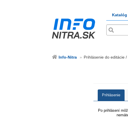
Katalóg
Info-Nitra
Prihlásenie do editácie / 
Prihlásenie
Po prihlásení môže
nemáte