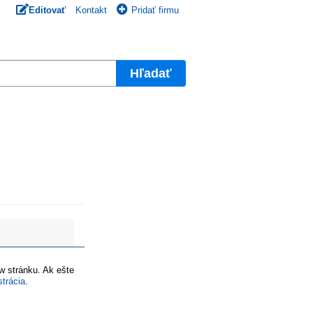
Editovať
Kontakt
Pridať firmu
Hľadať
ww stránku. Ak ešte
strácia
.