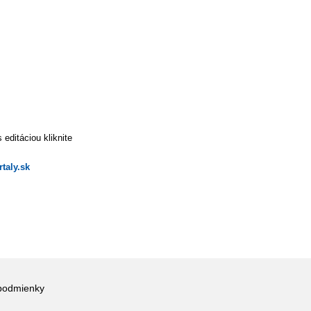
editáciou kliknite
taly.sk
podmienky