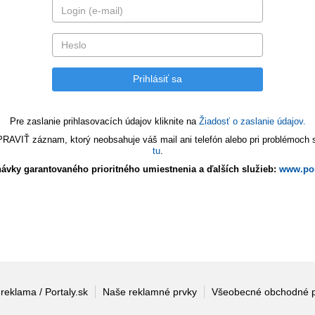
Pre zaslanie prihlasovacích údajov kliknite na
Žiadosť o zaslanie údajov.
VIŤ záznam, ktorý neobsahuje váš mail ani telefón alebo pri problémoch s 
tu
.
ávky garantovaného prioritného umiestnenia a ďalších služieb:
www.por
 reklama / Portaly.sk
Naše reklamné prvky
Všeobecné obchodné 