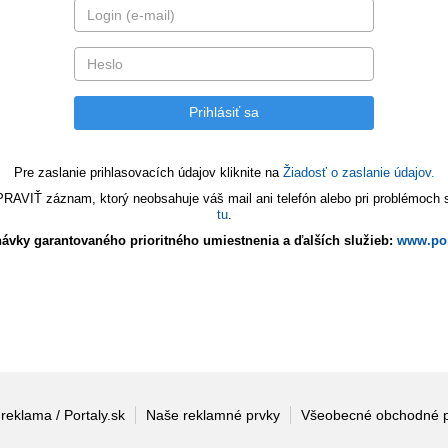
Pre zaslanie prihlasovacích údajov kliknite na
Žiadosť o zaslanie údajov.
VIŤ záznam, ktorý neobsahuje váš mail ani telefón alebo pri problémoch s 
tu
.
ávky garantovaného prioritného umiestnenia a ďalších služieb:
www.por
 reklama / Portaly.sk
Naše reklamné prvky
Všeobecné obchodné 