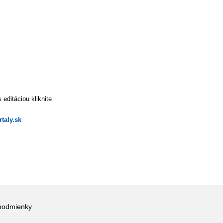
editáciou kliknite
taly.sk
podmienky