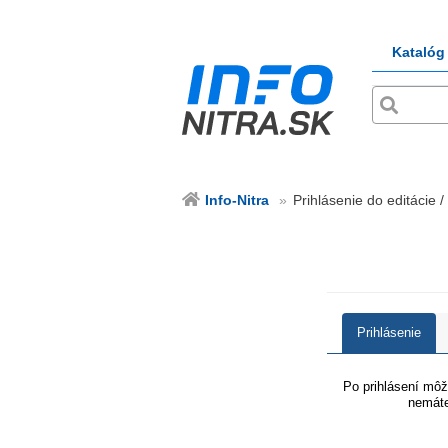
Katalóg
Info-Nitra
Prihlásenie do editácie / 
Prihlásenie
Po prihlásení môže
nemáte