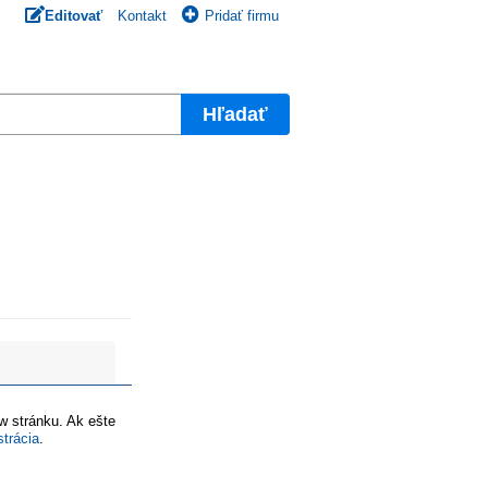
Editovať
Kontakt
Pridať firmu
Hľadať
ww stránku. Ak ešte
strácia
.