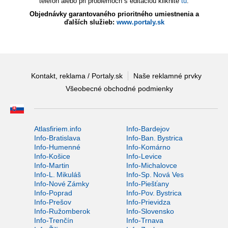
telefón alebo pri problémoch s editáciou kliknite
tu
.
Objednávky garantovaného prioritného umiestnenia a
ďalších služieb:
www.portaly.sk
Kontakt, reklama / Portaly.sk
Naše reklamné prvky
Všeobecné obchodné podmienky
Atlasfiriem.info
Info-Bardejov
Info-Bratislava
Info-Ban. Bystrica
Info-Humenné
Info-Komárno
Info-Košice
Info-Levice
Info-Martin
Info-Michalovce
Info-L. Mikuláš
Info-Sp. Nová Ves
Info-Nové Zámky
Info-Piešťany
Info-Poprad
Info-Pov. Bystrica
Info-Prešov
Info-Prievidza
Info-Ružomberok
Info-Slovensko
Info-Trenčín
Info-Trnava