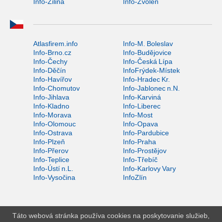
Info-Žilina
Info-Zvolen
Atlasfirem.info
Info-M. Boleslav
Info-Brno.cz
Info-Budějovice
Info-Čechy
Info-Česká Lípa
Info-Děčín
InfoFrýdek-Místek
Info-Havířov
Info-Hradec Kr.
Info-Chomutov
Info-Jablonec n.N.
Info-Jihlava
Info-Karviná
Info-Kladno
Info-Liberec
Info-Morava
Info-Most
Info-Olomouc
Info-Opava
Info-Ostrava
Info-Pardubice
Info-Plzeň
Info-Praha
Info-Přerov
Info-Prostějov
Info-Teplice
Info-Třebíč
Info-Ústí n.L.
Info-Karlovy Vary
Info-Vysočina
InfoZlín
Táto webová stránka používa cookies na poskytovanie služieb,