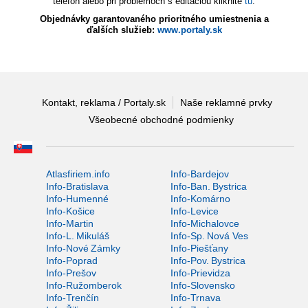
telefón alebo pri problémoch s editáciou kliknite
tu
.
Objednávky garantovaného prioritného umiestnenia a
ďalších služieb:
www.portaly.sk
Kontakt, reklama / Portaly.sk
Naše reklamné prvky
Všeobecné obchodné podmienky
Atlasfiriem.info
Info-Bardejov
Info-Bratislava
Info-Ban. Bystrica
Info-Humenné
Info-Komárno
Info-Košice
Info-Levice
Info-Martin
Info-Michalovce
Info-L. Mikuláš
Info-Sp. Nová Ves
Info-Nové Zámky
Info-Piešťany
Info-Poprad
Info-Pov. Bystrica
Info-Prešov
Info-Prievidza
Info-Ružomberok
Info-Slovensko
Info-Trenčín
Info-Trnava