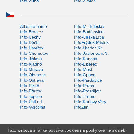
Info-Žilina
Info-Zvolen
Atlasfirem.info
Info-M. Boleslav
Info-Brno.cz
Info-Budějovice
Info-Čechy
Info-Česká Lípa
Info-Děčín
InfoFrýdek-Místek
Info-Havířov
Info-Hradec Kr.
Info-Chomutov
Info-Jablonec n.N.
Info-Jihlava
Info-Karviná
Info-Kladno
Info-Liberec
Info-Morava
Info-Most
Info-Olomouc
Info-Opava
Info-Ostrava
Info-Pardubice
Info-Plzeň
Info-Praha
Info-Přerov
Info-Prostějov
Info-Teplice
Info-Třebíč
Info-Ústí n.L.
Info-Karlovy Vary
Info-Vysočina
InfoZlín
Táto webová stránka používa cookies na poskytovanie služieb,